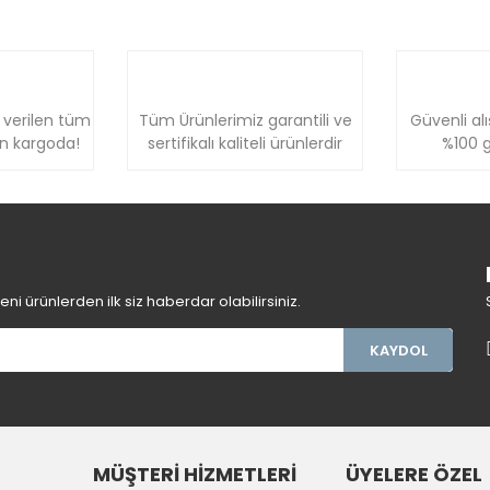
 verilen tüm
Tüm Ürünlerimiz garantili ve
Güvenli alı
ün kargoda!
sertifikalı kaliteli ürünlerdir
%100 g
i ürünlerden ilk siz haberdar olabilirsiniz.
KAYDOL
MÜŞTERİ HİZMETLERİ
ÜYELERE ÖZEL