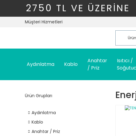
2750 TL VE ÜZERİNE
Müşteri Hizmetleri
Anahtar
Isıtıcı /
Aydınlatma
Kablo
/ Priz
Soğutu
Ener
Ürün Grupları
Aydınlatma
Kablo
Anahtar / Priz