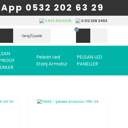
App 0532 202 63 29
0 532 202 6329
0 212 238 3453
Giriş/Üyelik
LSAN
Pelsan Led
PELSAN LED
PROOF
Etanj Armatür
PANELLER
ÜNLER