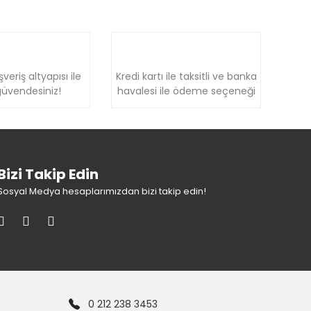
şveriş altyapısı ile
Kredi kartı ile taksitli ve banka
üvendesiniz!
havalesi ile ödeme seçeneği
Bizi Takip Edin
Sosyal Medya hesaplarımızdan bizi takip edin!
0 212 238 3453