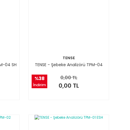
TENSE
PM-04 SH
TENSE - Şebeke Analizörü TPM-04
0,00 TL
%38
0,00 TL
İndirim