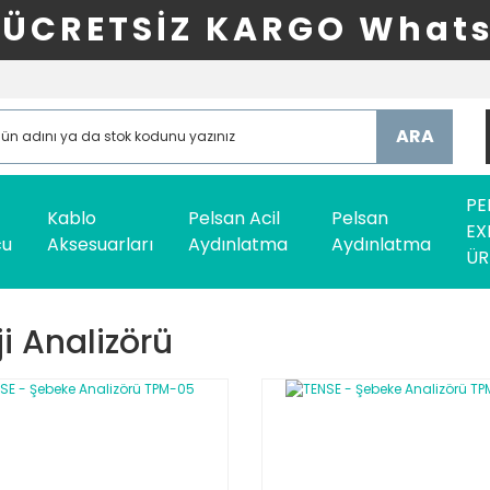
ÜCRETSİZ KARGO Whats
ARA
PE
Kablo
Pelsan Acil
Pelsan
EX
cu
Aksesuarları
Aydınlatma
Aydınlatma
ÜR
ji Analizörü