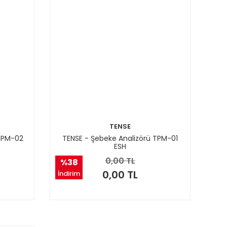
TENSE
 TPM-02
TENSE - Şebeke Analizörü TPM-01
ESH
0,00 TL
%38
0,00 TL
İndirim