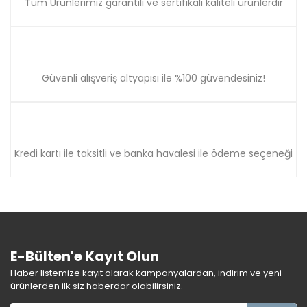
Tüm Ürünlerimiz garantili ve sertifikalı kaliteli ürünlerdir
Güvenli alışveriş altyapısı ile %100 güvendesiniz!
Kredi kartı ile taksitli ve banka havalesi ile ödeme seçeneği
E-Bülten'e Kayıt Olun
Haber listemize kayıt olarak kampanyalardan, indirim ve yeni
ürünlerden ilk siz haberdar olabilirsiniz.