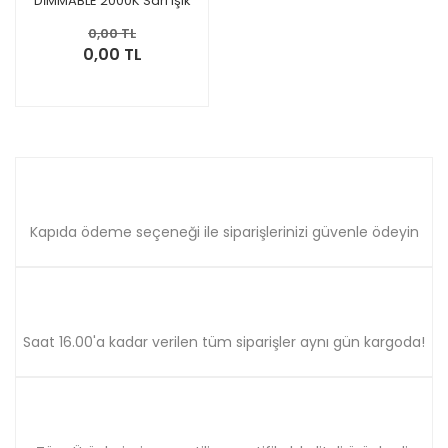
DİMMABLE 2000K Sarı Işık
Flamentli Rustik Ampul
0,00 TL
0,00 TL
Kapıda ödeme seçeneği ile siparişlerinizi güvenle ödeyin
Saat 16.00'a kadar verilen tüm siparişler aynı gün kargoda!