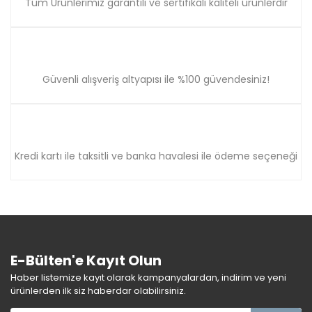
Tüm Ürünlerimiz garantili ve sertifikalı kaliteli ürünlerdir
Güvenli alışveriş altyapısı ile %100 güvendesiniz!
Kredi kartı ile taksitli ve banka havalesi ile ödeme seçeneği
E-Bülten'e Kayıt Olun
Haber listemize kayıt olarak kampanyalardan, indirim ve yeni
ürünlerden ilk siz haberdar olabilirsiniz.