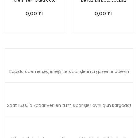
Krem Tekli Data Cat6
Beyaz İkili Data Jacksız
Mekanizma
Mekanizma
0,00 TL
0,00 TL
Kapıda ödeme seçeneği ile siparişlerinizi güvenle ödeyin
Saat 16.00'a kadar verilen tüm siparişler aynı gün kargoda!