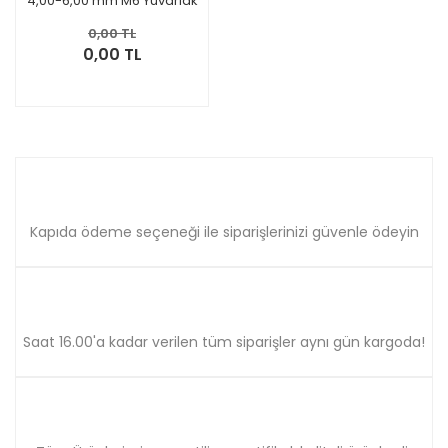
4,00-6,00 mm M6 Yuvarlak
İzoleli Kablo Ucu 100 Adet
0,00 TL
0,00 TL
Kapıda ödeme seçeneği ile siparişlerinizi güvenle ödeyin
Saat 16.00'a kadar verilen tüm siparişler aynı gün kargoda!