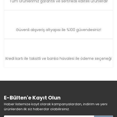
Tüm Ürünlerimiz garantili ve sertifikalı kaliteli ürünlerdir
Güvenli alışveriş altyapısı ile %100 güvendesiniz!
Kredi kartı ile taksitli ve banka havalesi ile ödeme seçeneği
E-Bülten'e Kayıt Olun
Haber listemize kayıt olarak kampanyalardan, indirim ve yeni
ürünlerden ilk siz haberdar olabilirsiniz.