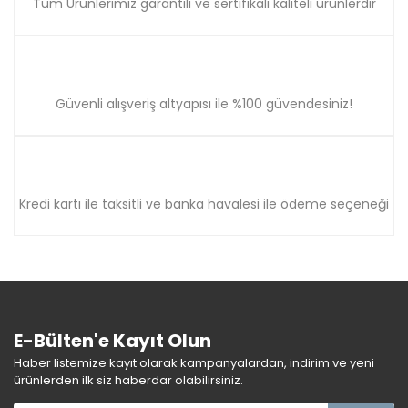
Tüm Ürünlerimiz garantili ve sertifikalı kaliteli ürünlerdir
Güvenli alışveriş altyapısı ile %100 güvendesiniz!
Kredi kartı ile taksitli ve banka havalesi ile ödeme seçeneği
E-Bülten'e Kayıt Olun
Haber listemize kayıt olarak kampanyalardan, indirim ve yeni
ürünlerden ilk siz haberdar olabilirsiniz.