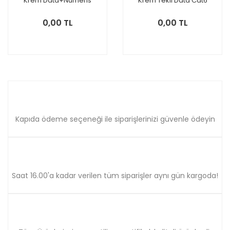
Krem Data+Nümeris
Krem Tekli Data Cat6
Mekanizma
Mekanizma
0,00 TL
0,00 TL
Kapıda ödeme seçeneği ile siparişlerinizi güvenle ödeyin
Saat 16.00'a kadar verilen tüm siparişler aynı gün kargoda!