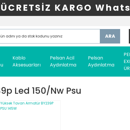
ÜCRETSİZ KARGO Whats
ARA
PE
Kablo
Pelsan Acil
Pelsan
EX
cu
Aksesuarları
Aydınlatma
Aydınlatma
ÜR
9p Led 150/nw Psu