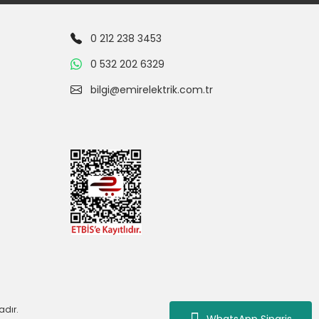
0 212 238 3453
0 532 202 6329
bilgi@emirelektrik.com.tr
adır.
WhatsApp Siparis