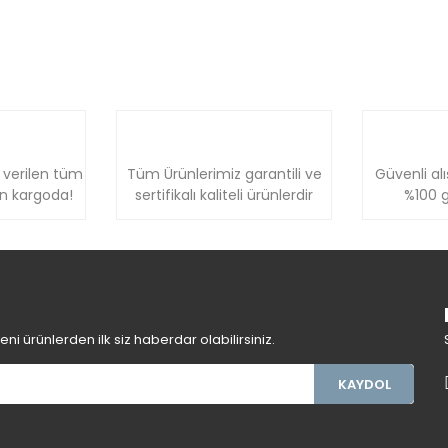
 verilen tüm
Tüm Ürünlerimiz garantili ve
Güvenli alı
ün kargoda!
sertifikalı kaliteli ürünlerdir
%100 g
i ürünlerden ilk siz haberdar olabilirsiniz.
KAYDOL