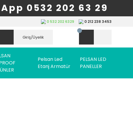
App 0532 202 63 29
0 532 202 6329
0 212 238 3453
Giriş/Üyelik
LSAN
Pelsan Led
PELSAN LED
PROOF
Etanj Armatür
PANELLER
ÜNLER