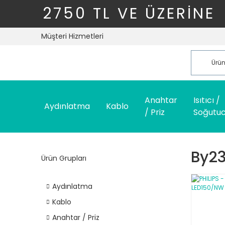
2750 TL VE ÜZERİNE
Müşteri Hizmetleri
Anahtar
Isıtıcı /
Aydınlatma
Kablo
/ Priz
Soğutu
By23
Ürün Grupları
Aydınlatma
Kablo
Anahtar / Priz