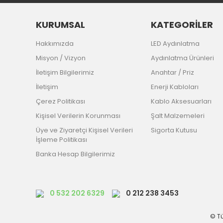
KURUMSAL
KATEGORİLER
Hakkımızda
LED Aydınlatma
Misyon / Vizyon
Aydınlatma Ürünleri
İletişim Bilgilerimiz
Anahtar / Priz
İletişim
Enerji Kabloları
Çerez Politikası
Kablo Aksesuarları
Kişisel Verilerin Korunması
Şalt Malzemeleri
Üye ve Ziyaretçi Kişisel Verileri
Sigorta Kutusu
İşleme Politikası
Banka Hesap Bilgilerimiz
0 532 202 6329
0 212 238 3453
© Tü