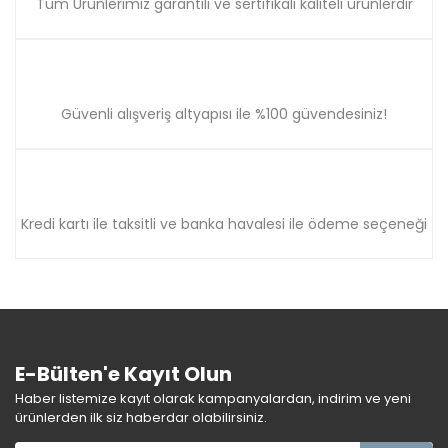
Tüm Ürünlerimiz garantili ve sertifikalı kaliteli ürünlerdir
Güvenli alışveriş altyapısı ile %100 güvendesiniz!
Kredi kartı ile taksitli ve banka havalesi ile ödeme seçeneği
E-Bülten'e Kayıt Olun
Haber listemize kayıt olarak kampanyalardan, indirim ve yeni
ürünlerden ilk siz haberdar olabilirsiniz.