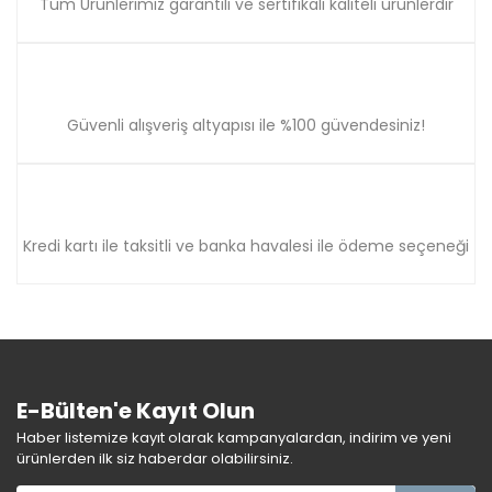
Tüm Ürünlerimiz garantili ve sertifikalı kaliteli ürünlerdir
Güvenli alışveriş altyapısı ile %100 güvendesiniz!
Kredi kartı ile taksitli ve banka havalesi ile ödeme seçeneği
E-Bülten'e Kayıt Olun
Haber listemize kayıt olarak kampanyalardan, indirim ve yeni
ürünlerden ilk siz haberdar olabilirsiniz.