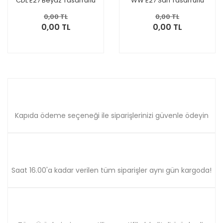
CDL E27 Beyaz Tasarruflu
WW E27 Sarı Tasarruflu
Ampul 6 Adet
Ampul 6 Adet
929689220901
929689220801
0,00 TL
0,00 TL
0,00 TL
0,00 TL
Kapıda ödeme seçeneği ile siparişlerinizi güvenle ödeyin
Saat 16.00'a kadar verilen tüm siparişler aynı gün kargoda!