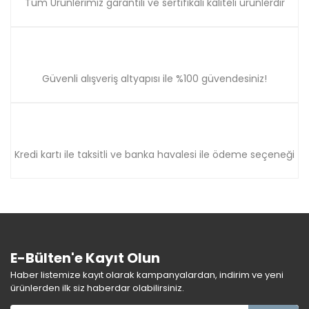
Tüm Ürünlerimiz garantili ve sertifikalı kaliteli ürünlerdir
Güvenli alışveriş altyapısı ile %100 güvendesiniz!
Kredi kartı ile taksitli ve banka havalesi ile ödeme seçeneği
E-Bülten'e Kayıt Olun
Haber listemize kayıt olarak kampanyalardan, indirim ve yeni
ürünlerden ilk siz haberdar olabilirsiniz.