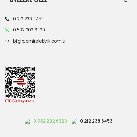
0 212 238 3453
0 532 202 6329
bilgi@emirelektrik.com.tr
0 532 202 6329
0 212 238 3453