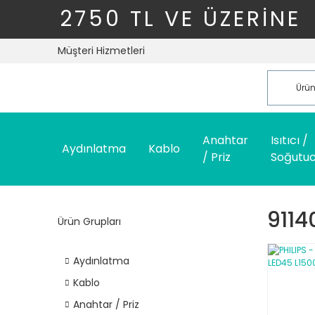
2750 TL VE ÜZERİNE
Müşteri Hizmetleri
Anahtar
Isıtıcı /
Aydınlatma
Kablo
/ Priz
Soğutu
9114
Ürün Grupları
Aydınlatma
Kablo
Anahtar / Priz