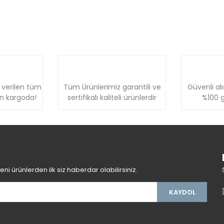
 verilen tüm
Tüm Ürünlerimiz garantili ve
Güvenli alı
ün kargoda!
sertifikalı kaliteli ürünlerdir
%100 g
i ürünlerden ilk siz haberdar olabilirsiniz.
KAYDOL