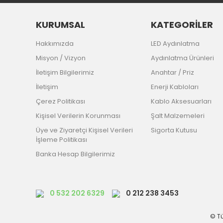
KURUMSAL
KATEGORİLER
Hakkımızda
LED Aydınlatma
Misyon / Vizyon
Aydınlatma Ürünleri
İletişim Bilgilerimiz
Anahtar / Priz
İletişim
Enerji Kabloları
Çerez Politikası
Kablo Aksesuarları
Kişisel Verilerin Korunması
Şalt Malzemeleri
Üye ve Ziyaretçi Kişisel Verileri
Sigorta Kutusu
İşleme Politikası
Banka Hesap Bilgilerimiz
0 532 202 6329
0 212 238 3453
© Tü