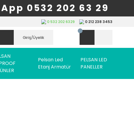
App 0532 202 63 29
0 532 202 6329
0 212 238 3453
Giriş/Üyelik
LSAN
Pelsan Led
PELSAN LED
PROOF
Etanj Armatür
PANELLER
ÜNLER