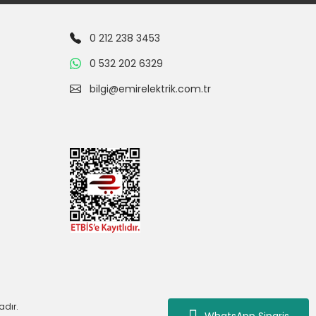
0 212 238 3453
0 532 202 6329
bilgi@emirelektrik.com.tr
adır.
WhatsApp Siparis