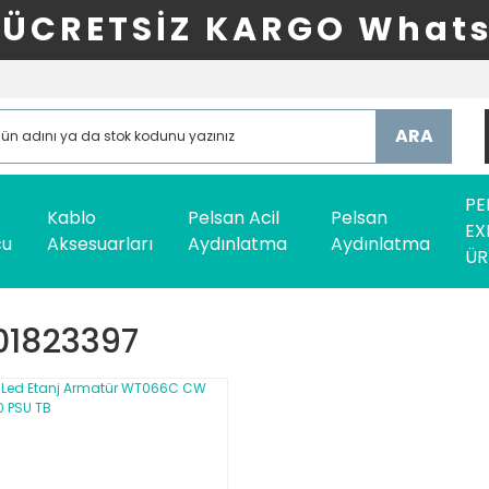
ÜCRETSİZ KARGO Whats
ARA
PE
Kablo
Pelsan Acil
Pelsan
EX
cu
Aksesuarları
Aydınlatma
Aydınlatma
ÜR
01823397