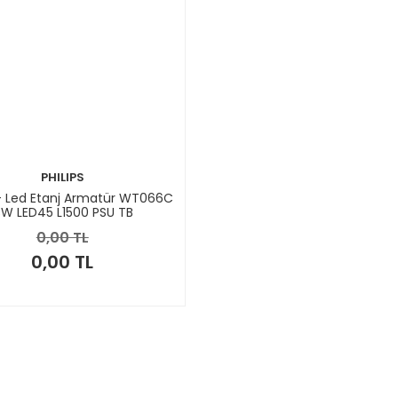
PHILIPS
 - Led Etanj Armatür WT066C
W LED45 L1500 PSU TB
0,00 TL
0,00 TL