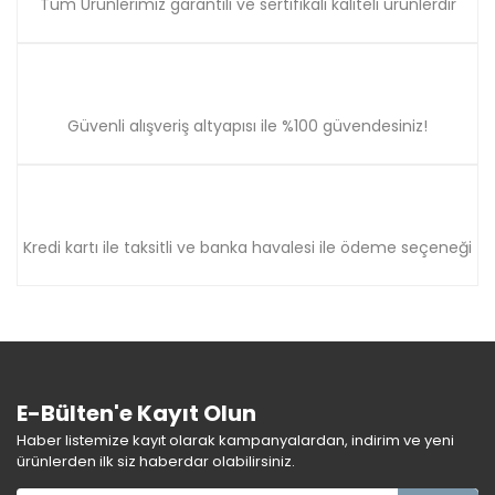
Tüm Ürünlerimiz garantili ve sertifikalı kaliteli ürünlerdir
Güvenli alışveriş altyapısı ile %100 güvendesiniz!
Kredi kartı ile taksitli ve banka havalesi ile ödeme seçeneği
E-Bülten'e Kayıt Olun
Haber listemize kayıt olarak kampanyalardan, indirim ve yeni
ürünlerden ilk siz haberdar olabilirsiniz.