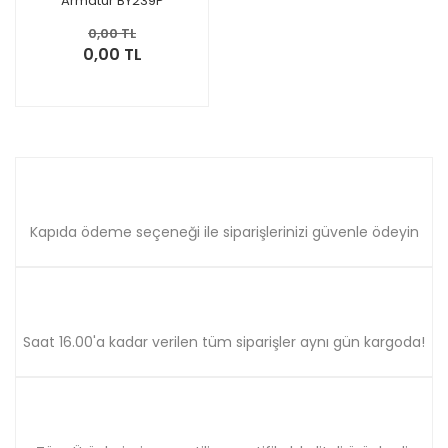
Armatür BY239P
LED150/CW 145W
0,00 TL
0,00 TL
Kapıda ödeme seçeneği ile siparişlerinizi güvenle ödeyin
Saat 16.00'a kadar verilen tüm siparişler aynı gün kargoda!