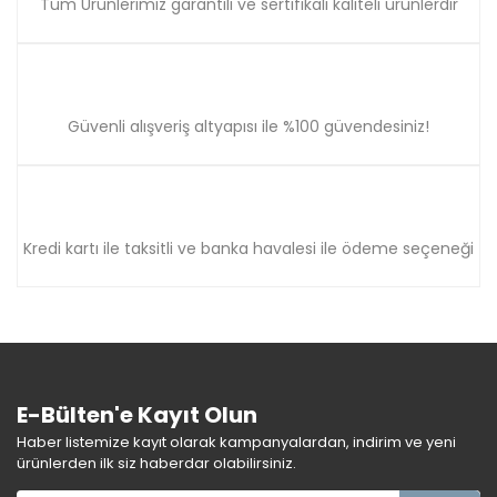
Tüm Ürünlerimiz garantili ve sertifikalı kaliteli ürünlerdir
Güvenli alışveriş altyapısı ile %100 güvendesiniz!
Kredi kartı ile taksitli ve banka havalesi ile ödeme seçeneği
E-Bülten'e Kayıt Olun
Haber listemize kayıt olarak kampanyalardan, indirim ve yeni
ürünlerden ilk siz haberdar olabilirsiniz.