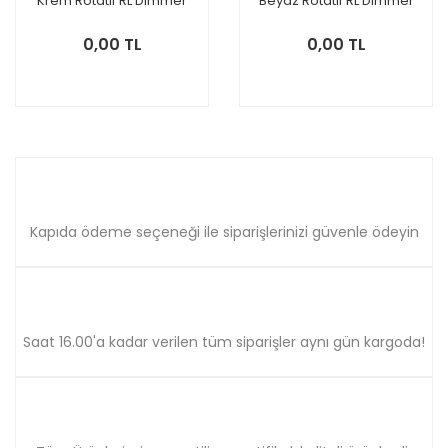
Krem Rotatif RL Dimmer
Beyaz Rotatif RL Dimmer
600W
600W
0,00 TL
0,00 TL
Kapıda ödeme seçeneği ile siparişlerinizi güvenle ödeyin
Saat 16.00'a kadar verilen tüm siparişler aynı gün kargoda!