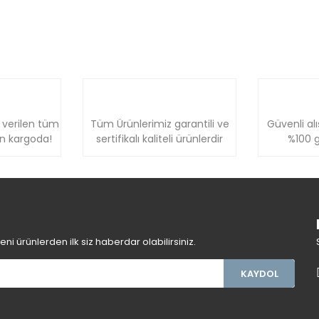
 verilen tüm
Tüm Ürünlerimiz garantili ve
Güvenli alı
ün kargoda!
sertifikalı kaliteli ürünlerdir
%100 g
i ürünlerden ilk siz haberdar olabilirsiniz.
KAYDOL