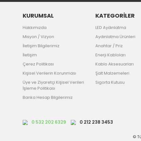
KURUMSAL
KATEGORİLER
Hakkımızda
LED Aydınlatma
Misyon / Vizyon
Aydınlatma Ürünleri
İletişim Bilgilerimiz
Anahtar / Priz
İletişim
Enerji Kabloları
Çerez Politikası
Kablo Aksesuarları
Kişisel Verilerin Korunması
Şalt Malzemeleri
Üye ve Ziyaretçi Kişisel Verileri
Sigorta Kutusu
İşleme Politikası
Banka Hesap Bilgilerimiz
0 532 202 6329
0 212 238 3453
© Tü