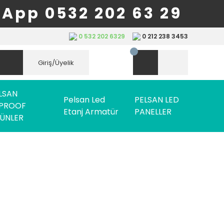
App 0532 202 63 29
0 532 202 6329
0 212 238 3453
Giriş/Üyelik
LSAN
Pelsan Led
PELSAN LED
PROOF
Etanj Armatür
PANELLER
ÜNLER