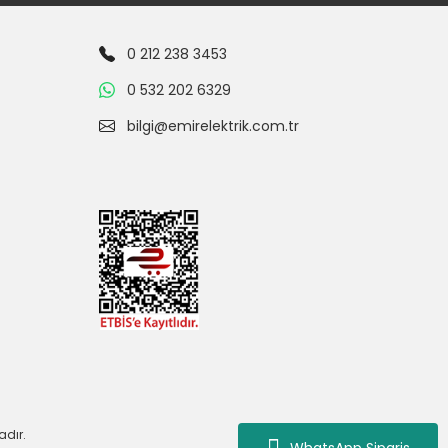
0 212 238 3453
0 532 202 6329
bilgi@emirelektrik.com.tr
adır.
WhatsApp Siparis