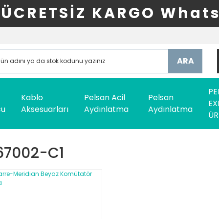
ÜCRETSİZ KARGO Whats
ARA
PE
Kablo
Pelsan Acil
Pelsan
EX
cu
Aksesuarları
Aydınlatma
Aydınlatma
ÜR
67002-C1