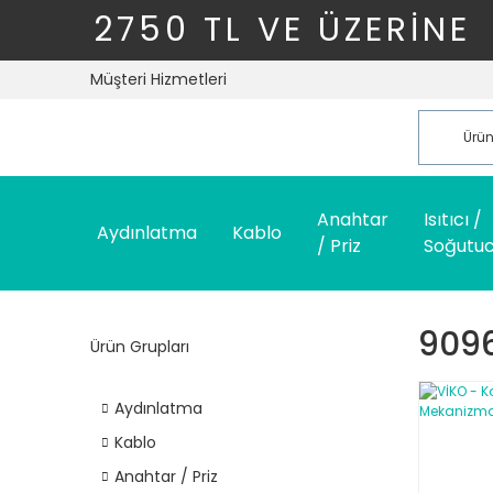
2750 TL VE ÜZERİNE
Müşteri Hizmetleri
Anahtar
Isıtıcı /
Aydınlatma
Kablo
/ Priz
Soğutu
909
Ürün Grupları
Aydınlatma
Kablo
Anahtar / Priz