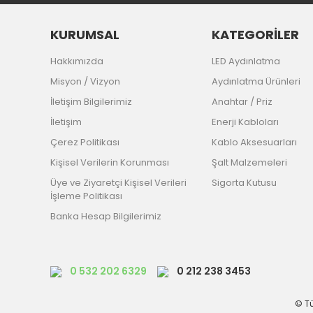
KURUMSAL
KATEGORİLER
Hakkımızda
LED Aydınlatma
Misyon / Vizyon
Aydınlatma Ürünleri
İletişim Bilgilerimiz
Anahtar / Priz
İletişim
Enerji Kabloları
Çerez Politikası
Kablo Aksesuarları
Kişisel Verilerin Korunması
Şalt Malzemeleri
Üye ve Ziyaretçi Kişisel Verileri
Sigorta Kutusu
İşleme Politikası
Banka Hesap Bilgilerimiz
0 532 202 6329
0 212 238 3453
© Tü