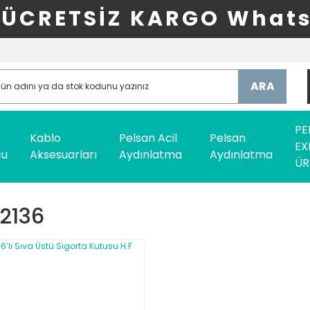
ÜCRETSİZ KARGO Whats
ARA
PE
Kablo
Pelsan Acil
Pelsan
EX
cu
Aksesuarları
Aydınlatma
Aydınlatma
ÜR
2136