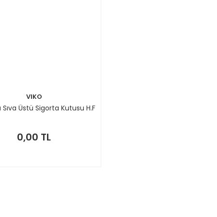
VIKO
lı Sıva Üstü Sigorta Kutusu H.F
0,00 TL