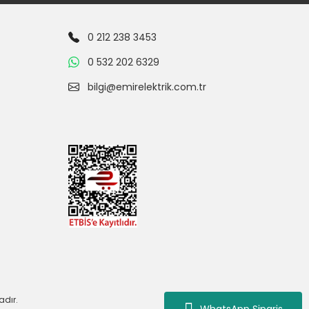
0 212 238 3453
0 532 202 6329
bilgi@emirelektrik.com.tr
adır.
WhatsApp Siparis