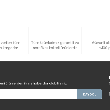
 verilen tüm
Tüm Ürünlerimiz garantili ve
Güvenli alı
ün kargoda!
sertifikalı kaliteli ürünlerdir
%100 g
i ürünlerden ilk siz haberdar olabilirsiniz.
KAYDOL