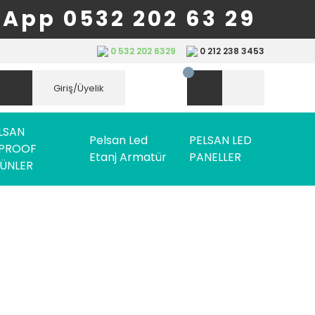
App 0532 202 63 29
0 532 202 6329
0 212 238 3453
Giriş/Üyelik
LSAN
Pelsan Led
PELSAN LED
PROOF
Etanj Armatür
PANELLER
ÜNLER