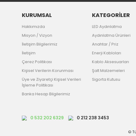
KURUMSAL
KATEGORİLER
Hakkımızda
LED Aydınlatma
Misyon / Vizyon
Aydınlatma Ürünleri
İletişim Bilgilerimiz
Anahtar / Priz
İletişim
Enerji Kabloları
Çerez Politikası
Kablo Aksesuarları
Kişisel Verilerin Korunması
Şalt Malzemeleri
Üye ve Ziyaretçi Kişisel Verileri
Sigorta Kutusu
İşleme Politikası
Banka Hesap Bilgilerimiz
0 532 202 6329
0 212 238 3453
© Tü