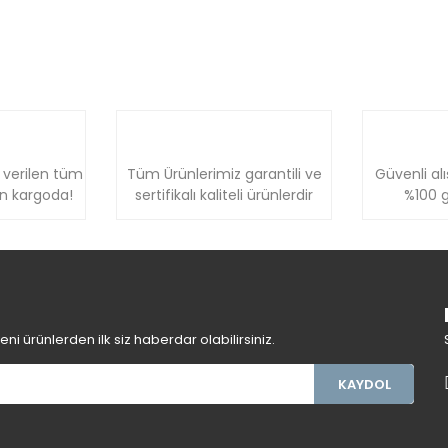
 verilen tüm
Tüm Ürünlerimiz garantili ve
Güvenli alı
ün kargoda!
sertifikalı kaliteli ürünlerdir
%100 g
i ürünlerden ilk siz haberdar olabilirsiniz.
KAYDOL