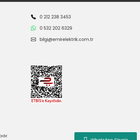
0 212 238 3453
0 532 202 6329
bilgi@emirelektrik.com.tr
adır.
WhatsApp Siparis