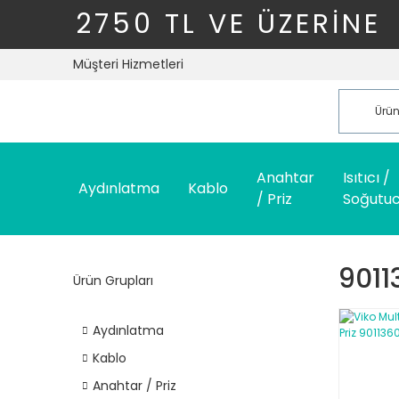
2750 TL VE ÜZERİNE
Müşteri Hizmetleri
Anahtar
Isıtıcı /
Aydınlatma
Kablo
/ Priz
Soğutu
9011
Ürün Grupları
Aydınlatma
Kablo
Anahtar / Priz