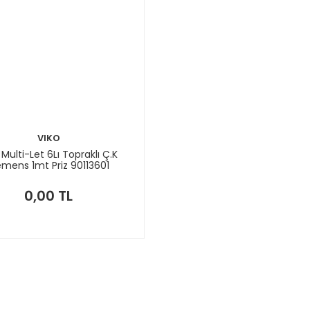
VIKO
 Multi-Let 6Lı Topraklı Ç.K
emens 1mt Priz 90113601
0,00 TL