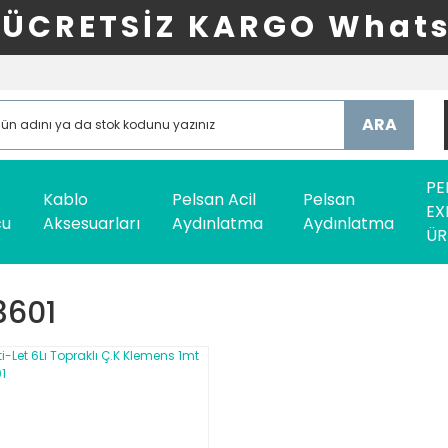
ÜCRETSİZ KARGO Whats
ARA
PE
Kablo
Pelsan Acil
Pelsan
EX
cu
Aksesuarları
Aydınlatma
Aydınlatma
ÜR
3601