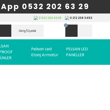
App 0532 202 63 29
0 532 202 6329
0 212 238 3453
Giriş/Üyelik
LSAN
Pelsan Led
PELSAN LED
PROOF
Etanj Armatür
PANELLER
ÜNLER