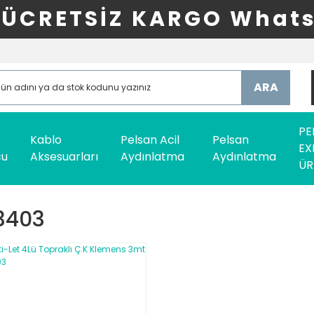
ÜCRETSİZ KARGO Whats
ARA
PE
Kablo
Pelsan Acil
Pelsan
EX
cu
Aksesuarları
Aydınlatma
Aydınlatma
ÜR
3403