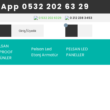
App 0532 202 63 29
0 532 202 6329
0 212 238 3453
Giriş/Üyelik
LSAN
Pelsan Led
PELSAN LED
PROOF
Etanj Armatür
PANELLER
ÜNLER