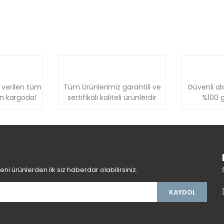
 verilen tüm
Tüm Ürünlerimiz garantili ve
Güvenli alı
ün kargoda!
sertifikalı kaliteli ürünlerdir
%100 g
i ürünlerden ilk siz haberdar olabilirsiniz.
KAYDOL