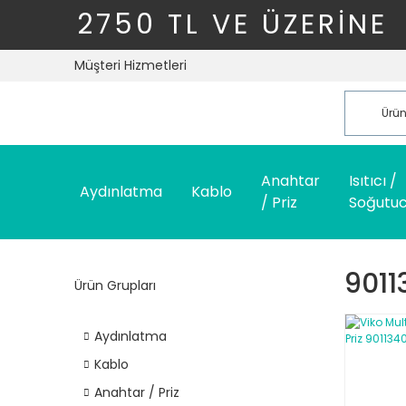
2750 TL VE ÜZERİNE
Müşteri Hizmetleri
Anahtar
Isıtıcı /
Aydınlatma
Kablo
/ Priz
Soğutu
9011
Ürün Grupları
Aydınlatma
Kablo
Anahtar / Priz