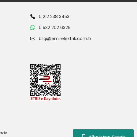
0 212 238 3453
0 532 202 6329
bilgi@emirelektrik.com.tr
adır.
WhatsApp Siparis