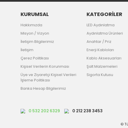
KURUMSAL
KATEGORİLER
Hakkımızda
LED Aydınlatma
Misyon / Vizyon
Aydınlatma Ürünleri
İletişim Bilgilerimiz
Anahtar / Priz
İletişim
Enerji Kabloları
Çerez Politikası
Kablo Aksesuarları
Kişisel Verilerin Korunması
Şalt Malzemeleri
Üye ve Ziyaretçi Kişisel Verileri
Sigorta Kutusu
İşleme Politikası
Banka Hesap Bilgilerimiz
0 532 202 6329
0 212 238 3453
© Tü