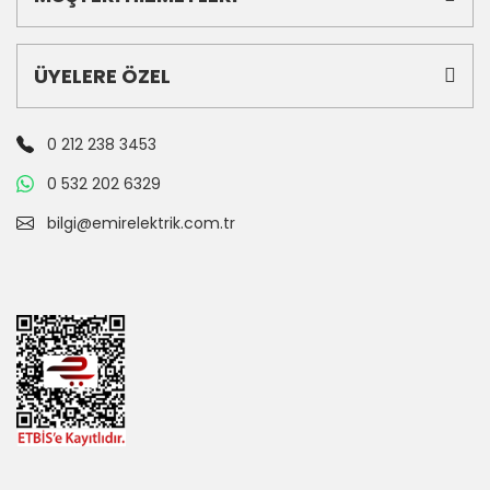
ÜYELERE ÖZEL
0 212 238 3453
0 532 202 6329
bilgi@emirelektrik.com.tr