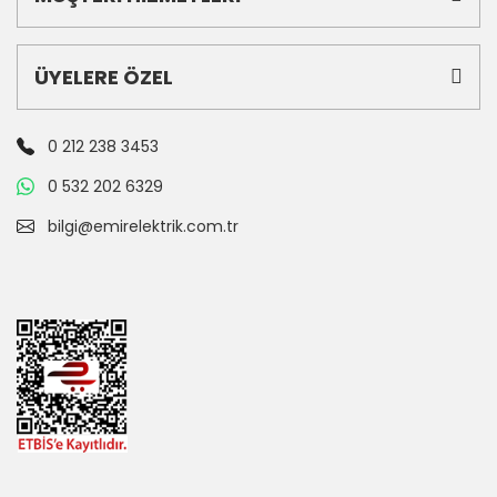
ÜYELERE ÖZEL
0 212 238 3453
0 532 202 6329
bilgi@emirelektrik.com.tr