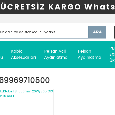
ÜCRETSİZ KARGO Whats
ARA
PE
Kablo
Pelsan Acil
Pelsan
EX
cu
Aksesuarları
Aydınlatma
Aydınlatma
ÜR
869969710500