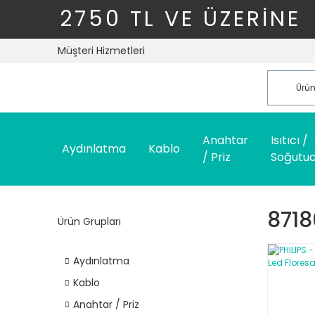
2750 TL VE ÜZERİNE
Müşteri Hizmetleri
Anahtar
Isıtıcı /
Aydınlatma
Kablo
/ Priz
Soğutu
871
Ürün Grupları
Aydınlatma
Kablo
Anahtar / Priz