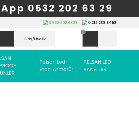
App 0532 202 63 29
0 532 202 6329
0 212 238 3453
Giriş/Üyelik
LSAN
Pelsan Led
PELSAN LED
PROOF
Etanj Armatür
PANELLER
ÜNLER