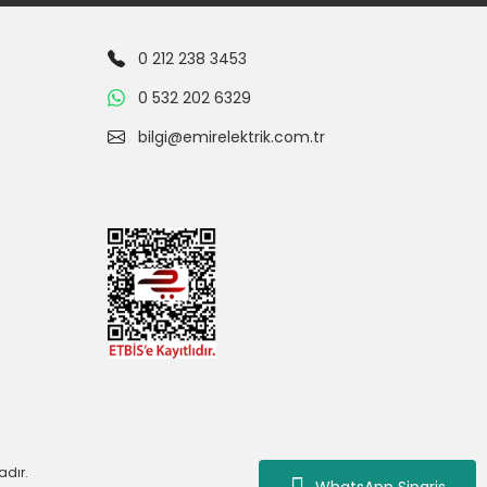
0 212 238 3453
0 532 202 6329
bilgi@emirelektrik.com.tr
adır.
WhatsApp Siparis