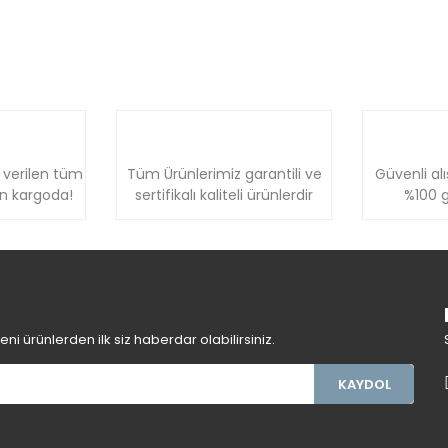
 verilen tüm
Tüm Ürünlerimiz garantili ve
Güvenli alı
ün kargoda!
sertifikalı kaliteli ürünlerdir
%100 g
i ürünlerden ilk siz haberdar olabilirsiniz.
KAYDOL