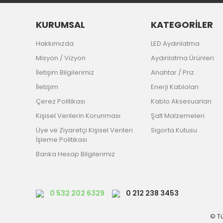
KURUMSAL
KATEGORİLER
Hakkımızda
LED Aydınlatma
Misyon / Vizyon
Aydınlatma Ürünleri
İletişim Bilgilerimiz
Anahtar / Priz
İletişim
Enerji Kabloları
Çerez Politikası
Kablo Aksesuarları
Kişisel Verilerin Korunması
Şalt Malzemeleri
Üye ve Ziyaretçi Kişisel Verileri
Sigorta Kutusu
İşleme Politikası
Banka Hesap Bilgilerimiz
0 532 202 6329
0 212 238 3453
© Tü