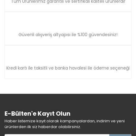
Tüm Ürünlerimiz garantili ve sertifikalı kaliteli ürünlerdir
Güvenli alışveriş altyapısı ile %100 güvendesiniz!
Kredi kartı ile taksitli ve banka havalesi ile ödeme seçeneği
E-Bülten'e Kayıt Olun
Haber listemize kayıt olarak kampanyalardan, indirim ve yeni
ürünlerden ilk siz haberdar olabilirsiniz.