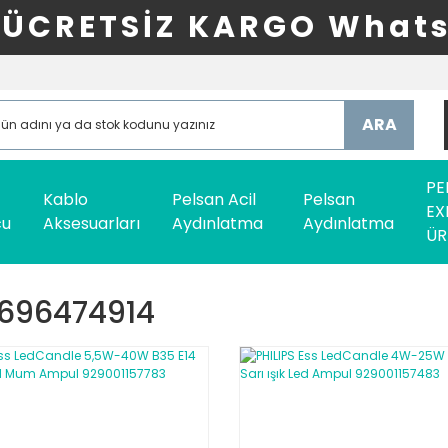
ÜCRETSİZ KARGO Whats
ARA
PE
Kablo
Pelsan Acil
Pelsan
EX
cu
Aksesuarları
Aydınlatma
Aydınlatma
ÜR
8696474914