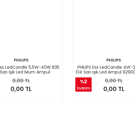
PHILIPS
PHILIPS
 Ess LedCandle 5,5W-40W B35
PHILIPS Ess LedCandle 4W-
 Sarı Işık Led Mum Ampul
E14 Sarı ışık Led Ampul 9290
929001157783
0,00 TL
0,00 TL
%2
0,00 TL
0,00 TL
İndirim