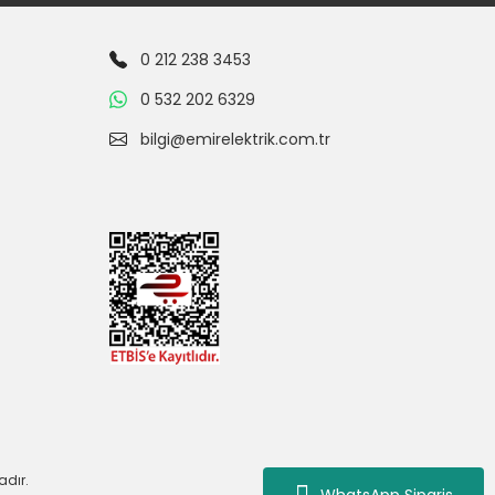
0 212 238 3453
0 532 202 6329
bilgi@emirelektrik.com.tr
adır.
WhatsApp Siparis