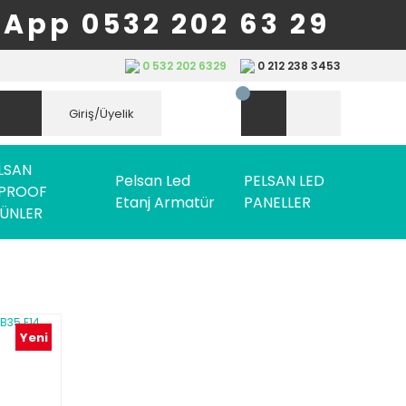
App 0532 202 63 29
0 532 202 6329
0 212 238 3453
Giriş/Üyelik
LSAN
Pelsan Led
PELSAN LED
PROOF
Etanj Armatür
PANELLER
ÜNLER
Yeni