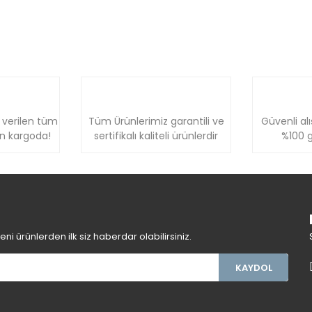
 verilen tüm
Tüm Ürünlerimiz garantili ve
Güvenli alı
ün kargoda!
sertifikalı kaliteli ürünlerdir
%100 g
i ürünlerden ilk siz haberdar olabilirsiniz.
KAYDOL