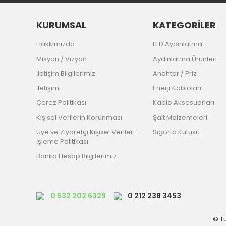
KURUMSAL
KATEGORİLER
Hakkımızda
LED Aydınlatma
Misyon / Vizyon
Aydınlatma Ürünleri
İletişim Bilgilerimiz
Anahtar / Priz
İletişim
Enerji Kabloları
Çerez Politikası
Kablo Aksesuarları
Kişisel Verilerin Korunması
Şalt Malzemeleri
Üye ve Ziyaretçi Kişisel Verileri
Sigorta Kutusu
İşleme Politikası
Banka Hesap Bilgilerimiz
0 532 202 6329
0 212 238 3453
© Tü