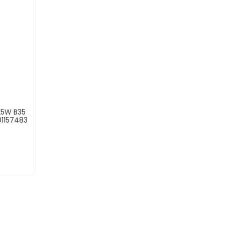
25W B35
01157483