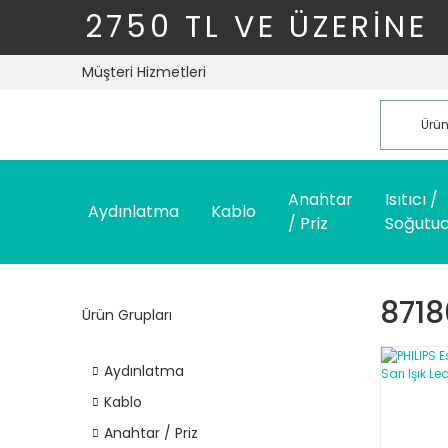
2750 TL VE ÜZERİNE
Müşteri Hizmetleri
Anahtar
Isıtıcı /
Aydınlatma
Kablo
/ Priz
Soğutu
871
Ürün Grupları
Aydınlatma
Kablo
Anahtar / Priz