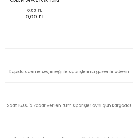
CDL E14 Beyaz Tasarruflu
Ampul
0,00 TL
0,00 TL
Kapıda ödeme seçeneği ile siparişlerinizi güvenle ödeyin
Saat 16.00'a kadar verilen tüm siparişler aynı gün kargoda!