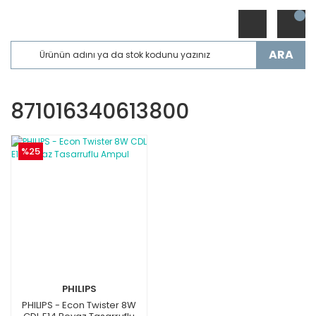
ARA
871016340613800
%25
PHILIPS
PHILIPS - Econ Twister 8W