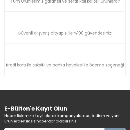
Tüm Ürünlerimiz garantili ve sertifikalı kaliteli ürünlerdir
Güvenli alışveriş altyapısı ile %100 güvendesiniz!
Kredi kartı ile taksitli ve banka havalesi ile ödeme seçeneği
E-Bülten'e Kayıt Olun
Haber listemize kayıt olarak kampanyalardan, indirim ve yeni
ürünlerden ilk siz haberdar olabilirsiniz.