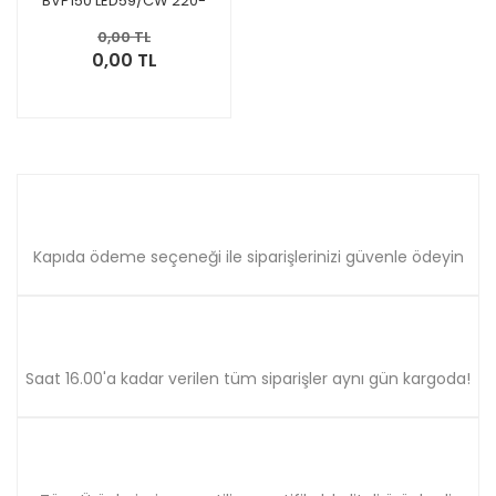
BVP150 LED59/CW 220-
240V 70W 911401732462
0,00 TL
0,00 TL
Kapıda ödeme seçeneği ile siparişlerinizi güvenle ödeyin
Saat 16.00'a kadar verilen tüm siparişler aynı gün kargoda!