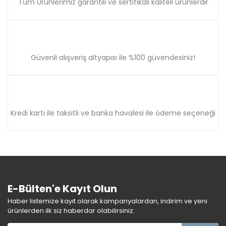
Tüm Ürünlerimiz garantili ve sertifikalı kaliteli ürünlerdir
Güvenli alışveriş altyapısı ile %100 güvendesiniz!
Kredi kartı ile taksitli ve banka havalesi ile ödeme seçeneği
E-Bülten'e Kayıt Olun
Haber listemize kayıt olarak kampanyalardan, indirim ve yeni
ürünlerden ilk siz haberdar olabilirsiniz.