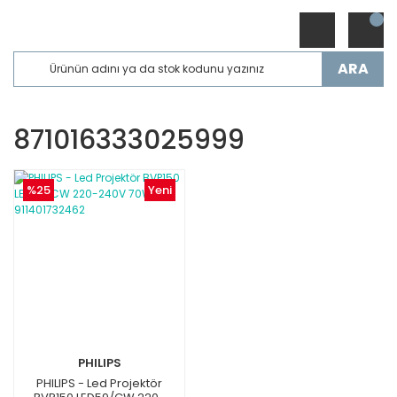
ARA
871016333025999
%25
Yeni
PHILIPS
PHILIPS - Led Projektör