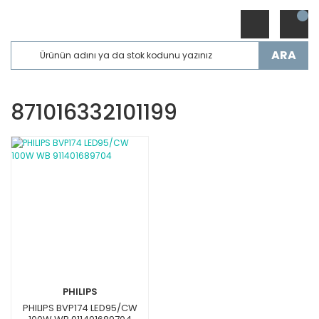
ARA
871016332101199
PHILIPS
PHILIPS BVP174 LED95/CW