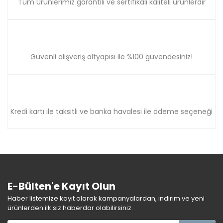
Tüm Ürünlerimiz garantili ve sertifikalı kaliteli ürünlerdir
Güvenli alışveriş altyapısı ile %100 güvendesiniz!
Kredi kartı ile taksitli ve banka havalesi ile ödeme seçeneği
E-Bülten'e Kayıt Olun
Haber listemize kayıt olarak kampanyalardan, indirim ve yeni
ürünlerden ilk siz haberdar olabilirsiniz.