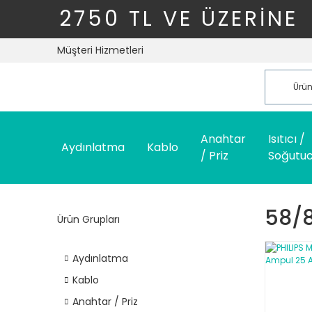
2750 TL VE ÜZERİNE
Müşteri Hizmetleri
Anahtar
Isıtıcı /
Aydınlatma
Kablo
/ Priz
Soğutu
58/
Ürün Grupları
Aydınlatma
Kablo
Anahtar / Priz