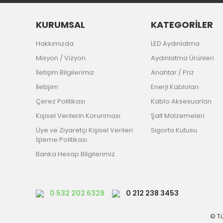
KURUMSAL
KATEGORİLER
Hakkımızda
LED Aydınlatma
Misyon / Vizyon
Aydınlatma Ürünleri
İletişim Bilgilerimiz
Anahtar / Priz
İletişim
Enerji Kabloları
Çerez Politikası
Kablo Aksesuarları
Kişisel Verilerin Korunması
Şalt Malzemeleri
Üye ve Ziyaretçi Kişisel Verileri
Sigorta Kutusu
İşleme Politikası
Banka Hesap Bilgilerimiz
0 532 202 6329
0 212 238 3453
© Tü