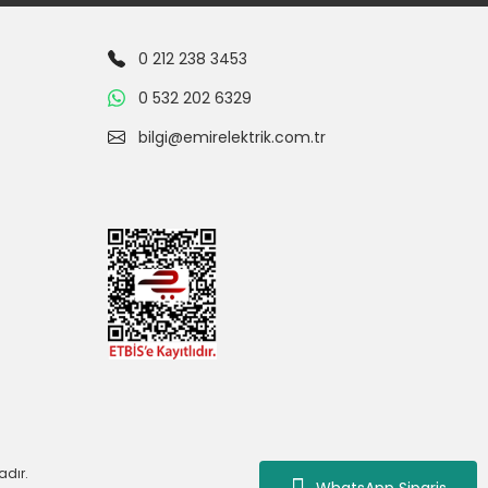
0 212 238 3453
0 532 202 6329
bilgi@emirelektrik.com.tr
adır.
WhatsApp Siparis