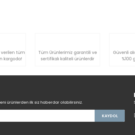
 verilen tüm
Tüm Ürünlerimiz garantili ve
Güvenli alı
ün kargoda!
sertifikalı kaliteli ürünlerdir
%100 g
i ürünlerden ilk siz haberdar olabilirsiniz.
KAYDOL