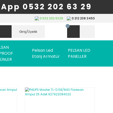
App 0532 202 63 29
0 532 202 6329
0 212 238 3453
Giriş/Üyelik
LSAN
Pelsan Led
PELSAN LED
PROOF
Etanj Armatür
PANELLER
ÜNLER