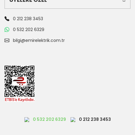
0 212 238 3453
0 532 202 6329
bilgi@emirelektrik.com.tr
0 532 202 6329
0 212 238 3453