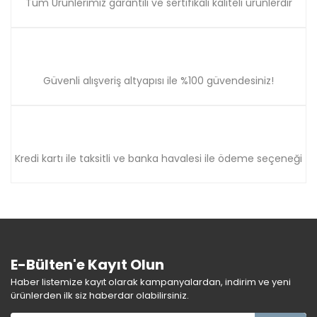
Tüm Ürünlerimiz garantili ve sertifikalı kaliteli ürünlerdir
Güvenli alışveriş altyapısı ile %100 güvendesiniz!
Kredi kartı ile taksitli ve banka havalesi ile ödeme seçeneği
E-Bülten'e Kayıt Olun
Haber listemize kayıt olarak kampanyalardan, indirim ve yeni
ürünlerden ilk siz haberdar olabilirsiniz.