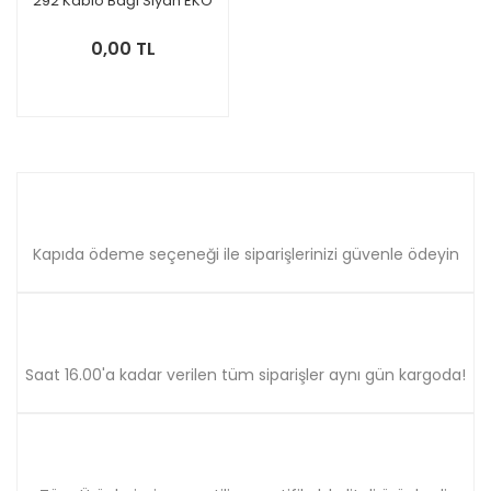
292 Kablo Bağı Siyah EKO
100'lük , 533292SE
0,00 TL
Kapıda ödeme seçeneği ile siparişlerinizi güvenle ödeyin
Saat 16.00'a kadar verilen tüm siparişler aynı gün kargoda!