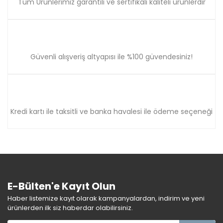
Tüm Ürünlerimiz garantili ve sertifikalı kaliteli ürünlerdir
Güvenli alışveriş altyapısı ile %100 güvendesiniz!
Kredi kartı ile taksitli ve banka havalesi ile ödeme seçeneği
E-Bülten'e Kayıt Olun
Haber listemize kayıt olarak kampanyalardan, indirim ve yeni
ürünlerden ilk siz haberdar olabilirsiniz.