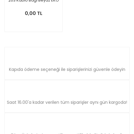
203 Kablo Bağı Beyaz EKO
100'lük 532203BE
0,00 TL
Kapıda ödeme seçeneği ile siparişlerinizi güvenle ödeyin
Saat 16.00'a kadar verilen tüm siparişler aynı gün kargoda!