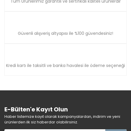
Tüm Ürünlerimiz garantili ve sertifikalı kaliteli ürünlerdir
Güvenli alışveriş altyapısı ile %100 güvendesiniz!
Kredi kartı ile taksitli ve banka havalesi ile ödeme seçeneği
E-Bülten'e Kayıt Olun
Haber listemize kayıt olarak kampanyalardan, indirim ve yeni
ürünlerden ilk siz haberdar olabilirsiniz.