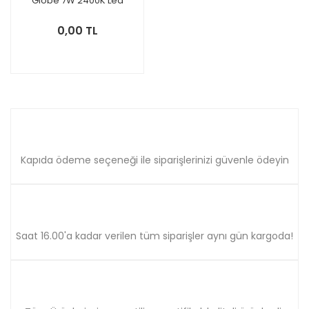
Globe 7W 2400K Led
Ampul Sarı Işık (4 Adet)
0,00 TL
Kapıda ödeme seçeneği ile siparişlerinizi güvenle ödeyin
Saat 16.00'a kadar verilen tüm siparişler aynı gün kargoda!