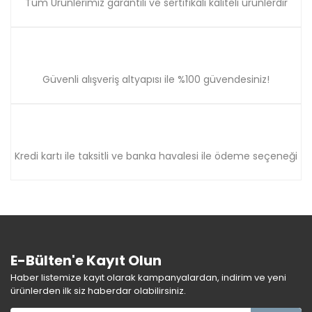
Tüm Ürünlerimiz garantili ve sertifikalı kaliteli ürünlerdir
Güvenli alışveriş altyapısı ile %100 güvendesiniz!
Kredi kartı ile taksitli ve banka havalesi ile ödeme seçeneği
E-Bülten'e Kayıt Olun
Haber listemize kayıt olarak kampanyalardan, indirim ve yeni
ürünlerden ilk siz haberdar olabilirsiniz.