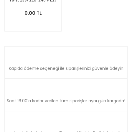
Twist 23W 220-240 V E27
Sarı Işık 10 ADET
0,00 TL
Kapıda ödeme seçeneği ile siparişlerinizi güvenle ödeyin
Saat 16.00'a kadar verilen tüm siparişler aynı gün kargoda!