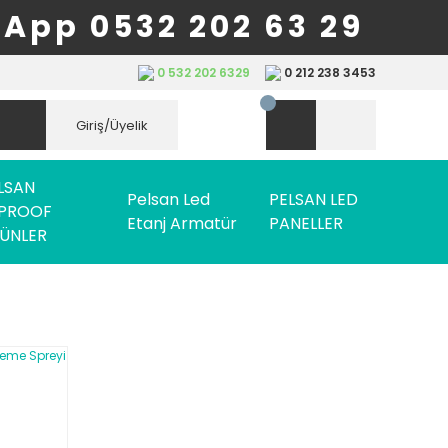
App 0532 202 63 29
0 532 202 6329
0 212 238 3453
Giriş/Üyelik
LSAN
Pelsan Led
PELSAN LED
PROOF
Etanj Armatür
PANELLER
ÜNLER