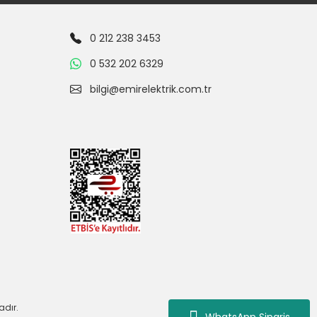
0 212 238 3453
0 532 202 6329
bilgi@emirelektrik.com.tr
adır.
WhatsApp Siparis