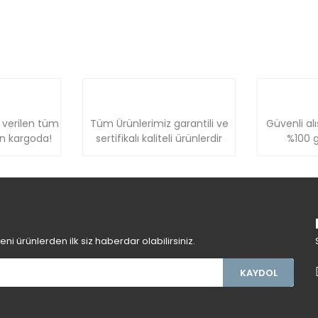
 verilen tüm
Tüm Ürünlerimiz garantili ve
Güvenli alı
ün kargoda!
sertifikalı kaliteli ürünlerdir
%100 g
i ürünlerden ilk siz haberdar olabilirsiniz.
KAYDOL