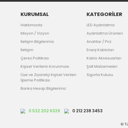
KURUMSAL
KATEGORİLER
Hakkımızda
LED Aydınlatma
Misyon / Vizyon
Aydınlatma Ürünleri
İletişim Bilgilerimiz
Anahtar / Priz
İletişim
Enerji Kabloları
Çerez Politikası
Kablo Aksesuarları
Kişisel Verilerin Korunması
Şalt Malzemeleri
Üye ve Ziyaretçi Kişisel Verileri
Sigorta Kutusu
İşleme Politikası
Banka Hesap Bilgilerimiz
0 532 202 6329
0 212 238 3453
© Tü