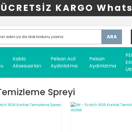
ÜCRETSİZ KARGO Whats
ARA
PE
Kablo
Pelsan Acil
Pelsan
EX
cu
Aksesuarları
Aydınlatma
Aydınlatma
ÜR
emizleme Spreyi