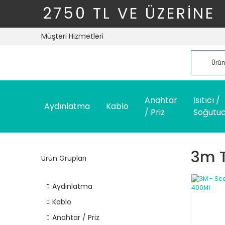
2750 TL VE ÜZERİNE
Müşteri Hizmetleri
Anahtar
Isıtıcı /
Aydınlatma
Kablo
/ Priz
Soğutu
3m T
Ürün Grupları
Aydınlatma
Kablo
Anahtar / Priz