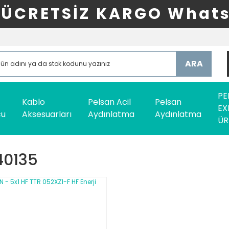
ÜCRETSİZ KARGO Whats
ARA
PE
Kablo
Pelsan Acil
Pelsan
EX
cu
Aksesuarları
Aydınlatma
Aydınlatma
ÜR
40135