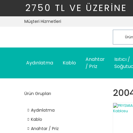
2750 TL VE ÜZERİNE
Müşteri Hizmetleri
Anahtar
Isıtıcı /
Aydınlatma
Kablo
/ Priz
Soğutu
200
Ürün Grupları
Aydınlatma
Kablo
Anahtar / Priz