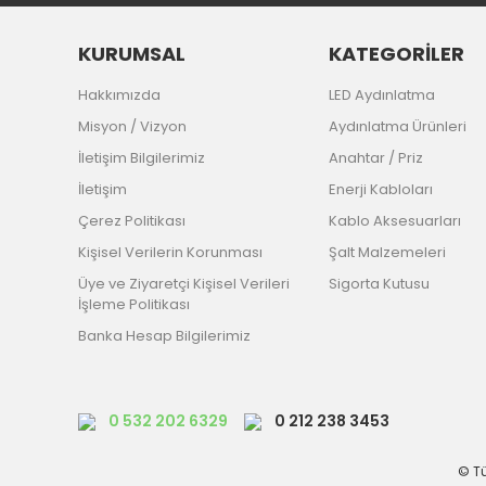
KURUMSAL
KATEGORİLER
Hakkımızda
LED Aydınlatma
Misyon / Vizyon
Aydınlatma Ürünleri
İletişim Bilgilerimiz
Anahtar / Priz
İletişim
Enerji Kabloları
Çerez Politikası
Kablo Aksesuarları
Kişisel Verilerin Korunması
Şalt Malzemeleri
Üye ve Ziyaretçi Kişisel Verileri
Sigorta Kutusu
İşleme Politikası
Banka Hesap Bilgilerimiz
0 532 202 6329
0 212 238 3453
© Tü