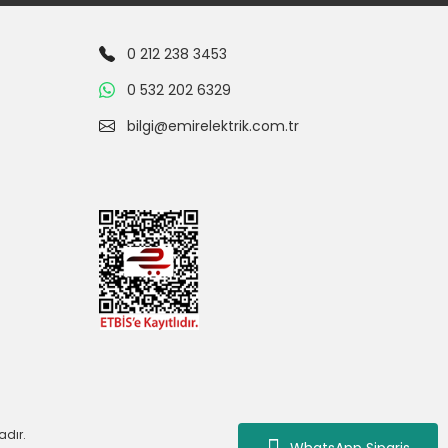
0 212 238 3453
0 532 202 6329
bilgi@emirelektrik.com.tr
adır.
WhatsApp Siparis