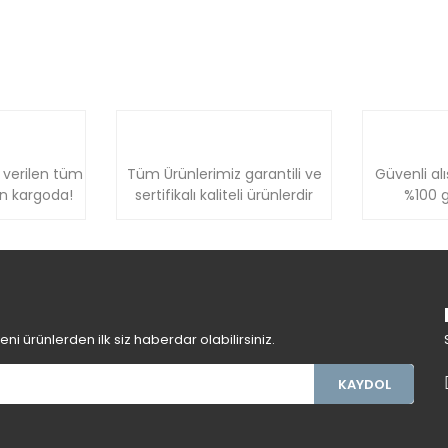
 verilen tüm
Tüm Ürünlerimiz garantili ve
Güvenli alı
ün kargoda!
sertifikalı kaliteli ürünlerdir
%100 g
i ürünlerden ilk siz haberdar olabilirsiniz.
KAYDOL