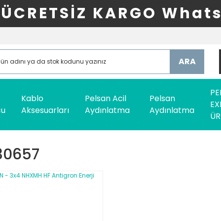
ÜCRETSİZ KARGO Whats
ARA
PE
Kablo
Pelsan Acil
Pelsan
EX
cu
Aksesuarları
Aydınlatma
Aydınlatma
ÜR
30657