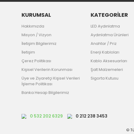
KURUMSAL
KATEGORİLER
Hakkımızda
LED Aydınlatma
Misyon / Vizyon
Aydınlatma Ürünleri
İletişim Bilgilerimiz
Anahtar / Priz
İletişim
Enerji Kabloları
Çerez Politikası
Kablo Aksesuarları
Kişisel Verilerin Korunması
Şalt Malzemeleri
Üye ve Ziyaretçi Kişisel Verileri
Sigorta Kutusu
İşleme Politikası
Banka Hesap Bilgilerimiz
0 532 202 6329
0 212 238 3453
© Tü