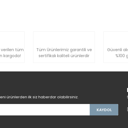
 verilen tüm
Tüm Ürünlerimiz garantili ve
Güvenli alı
ün kargoda!
sertifikalı kaliteli ürünlerdir
%100 g
i ürünlerden ilk siz haberdar olabilirsiniz.
KAYDOL