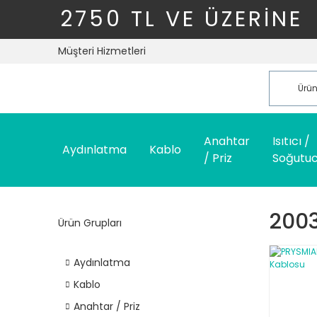
2750 TL VE ÜZERİNE
Müşteri Hizmetleri
Anahtar
Isıtıcı /
Aydınlatma
Kablo
/ Priz
Soğutu
200
Ürün Grupları
Aydınlatma
Kablo
Anahtar / Priz