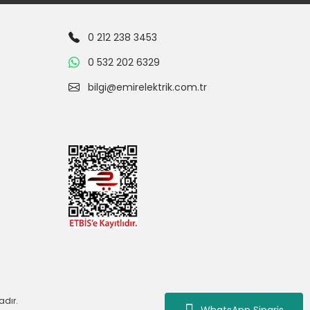
0 212 238 3453
0 532 202 6329
bilgi@emirelektrik.com.tr
adır.
WhatsApp Siparis