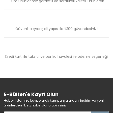
Tüm Ürünlerimiz garantili ve sertifikalı kaliteli ürünlerdir
Güvenli alışveriş altyapısı ile %100 güvendesiniz!
Kredi kartı ile taksitli ve banka havalesi ile ödeme seçeneği
E-Bülten'e Kayıt Olun
Haber listemize kayıt olarak kampanyalardan, indirim ve yeni
ürünlerden ilk siz haberdar olabilirsiniz.