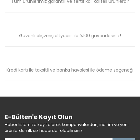
Tüm Ürünlerimiz garantili ve sertifikalı kaliteli ürünlerdir
Güvenli alışveriş altyapısı ile %100 güvendesiniz!
Kredi kartı ile taksitli ve banka havalesi ile ödeme seçeneği
E-Bülten'e Kayıt Olun
Haber listemize kayıt olarak kampanyalardan, indirim ve yeni
ürünlerden ilk siz haberdar olabilirsiniz.