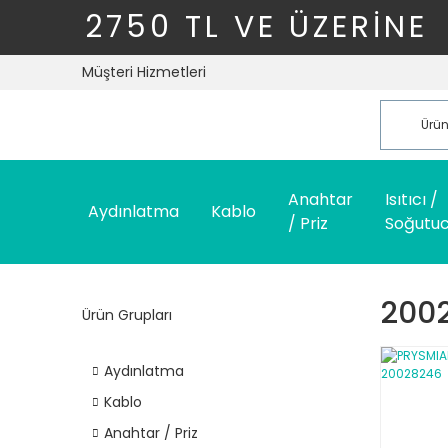
2750 TL VE ÜZERİNE
Müşteri Hizmetleri
Anahtar
Isıtıcı /
Aydınlatma
Kablo
/ Priz
Soğutu
200
Ürün Grupları
Aydınlatma
Kablo
Anahtar / Priz