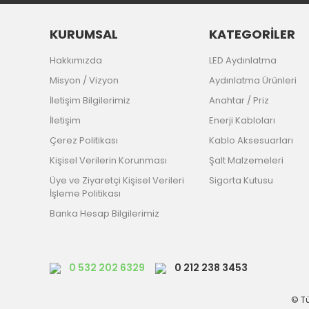
KURUMSAL
KATEGORİLER
Hakkımızda
LED Aydınlatma
Misyon / Vizyon
Aydınlatma Ürünleri
İletişim Bilgilerimiz
Anahtar / Priz
İletişim
Enerji Kabloları
Çerez Politikası
Kablo Aksesuarları
Kişisel Verilerin Korunması
Şalt Malzemeleri
Üye ve Ziyaretçi Kişisel Verileri
Sigorta Kutusu
İşleme Politikası
Banka Hesap Bilgilerimiz
0 532 202 6329
0 212 238 3453
© Tü