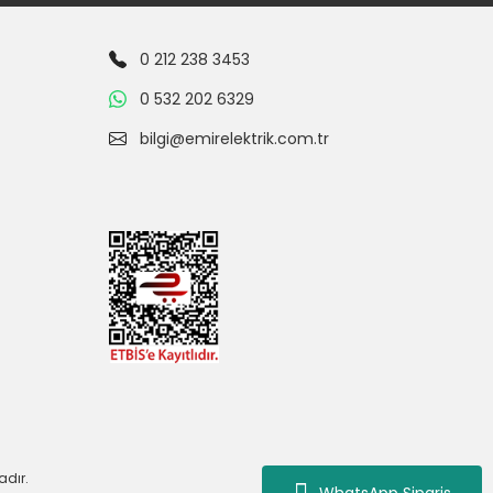
0 212 238 3453
0 532 202 6329
bilgi@emirelektrik.com.tr
adır.
WhatsApp Siparis