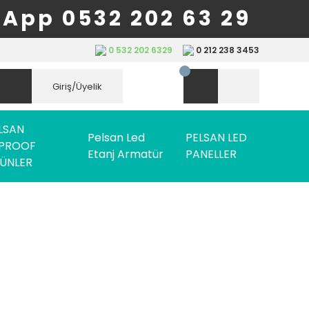
App 0532 202 63 29
0 532 202 6329
0 212 238 3453
Giriş/Üyelik
LSAN
Pelsan Led
PELSAN LED
PROOF
Etanj Armatür
PANELLER
ÜNLER