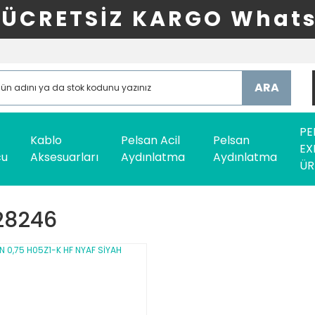
ÜCRETSİZ KARGO Whats
ARA
PE
Kablo
Pelsan Acil
Pelsan
EX
cu
Aksesuarları
Aydınlatma
Aydınlatma
ÜR
28246