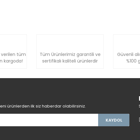
 verilen tüm
Tüm Ürünlerimiz garantili ve
Güvenli alı
ün kargoda!
sertifikalı kaliteli ürünlerdir
%100 g
i ürünlerden ilk siz haberdar olabilirsiniz.
KAYDOL