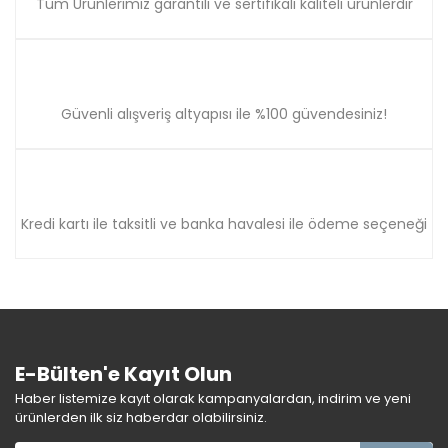
Tüm Ürünlerimiz garantili ve sertifikalı kaliteli ürünlerdir
Güvenli alışveriş altyapısı ile %100 güvendesiniz!
Kredi kartı ile taksitli ve banka havalesi ile ödeme seçeneği
E-Bülten'e Kayıt Olun
Haber listemize kayıt olarak kampanyalardan, indirim ve yeni
ürünlerden ilk siz haberdar olabilirsiniz.