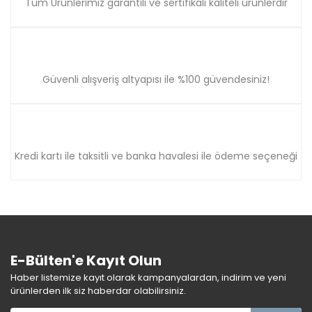
Tüm Ürünlerimiz garantili ve sertifikalı kaliteli ürünlerdir
Güvenli alışveriş altyapısı ile %100 güvendesiniz!
Kredi kartı ile taksitli ve banka havalesi ile ödeme seçeneği
E-Bülten'e Kayıt Olun
Haber listemize kayıt olarak kampanyalardan, indirim ve yeni
ürünlerden ilk siz haberdar olabilirsiniz.