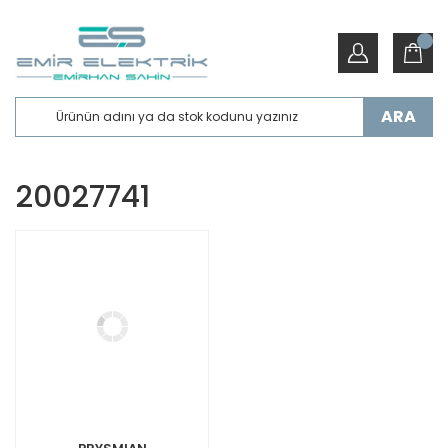
ARA
20027741