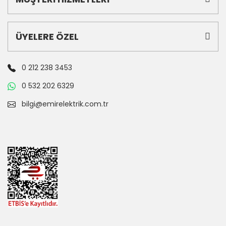
ÜYELERE ÖZEL
0 212 238 3453
0 532 202 6329
bilgi@emirelektrik.com.tr