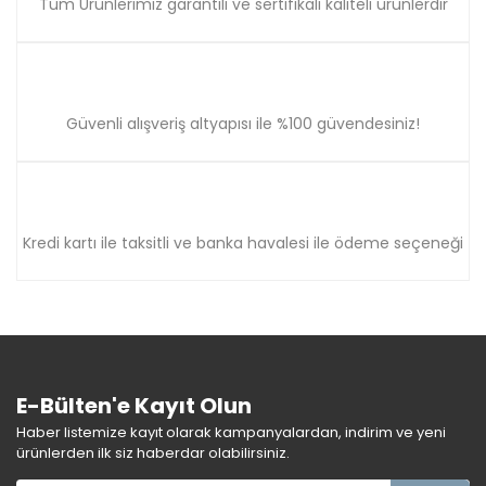
Tüm Ürünlerimiz garantili ve sertifikalı kaliteli ürünlerdir
Güvenli alışveriş altyapısı ile %100 güvendesiniz!
Kredi kartı ile taksitli ve banka havalesi ile ödeme seçeneği
E-Bülten'e Kayıt Olun
Haber listemize kayıt olarak kampanyalardan, indirim ve yeni
ürünlerden ilk siz haberdar olabilirsiniz.