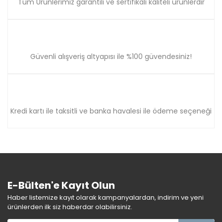
Tüm Ürünlerimiz garantili ve sertifikalı kaliteli ürünlerdir
Güvenli alışveriş altyapısı ile %100 güvendesiniz!
Kredi kartı ile taksitli ve banka havalesi ile ödeme seçeneği
E-Bülten'e Kayıt Olun
Haber listemize kayıt olarak kampanyalardan, indirim ve yeni
ürünlerden ilk siz haberdar olabilirsiniz.