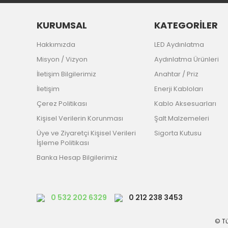
KURUMSAL
KATEGORİLER
Hakkımızda
LED Aydınlatma
Misyon / Vizyon
Aydınlatma Ürünleri
İletişim Bilgilerimiz
Anahtar / Priz
İletişim
Enerji Kabloları
Çerez Politikası
Kablo Aksesuarları
Kişisel Verilerin Korunması
Şalt Malzemeleri
Üye ve Ziyaretçi Kişisel Verileri
Sigorta Kutusu
İşleme Politikası
Banka Hesap Bilgilerimiz
0 532 202 6329
0 212 238 3453
© Tü