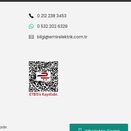
0 212 238 3453
0 532 202 6329
bilgi@emirelektrik.com.tr
adır.
WhatsApp Siparis