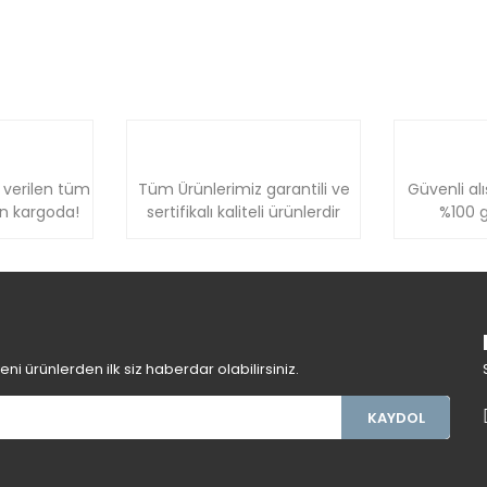
 verilen tüm
Tüm Ürünlerimiz garantili ve
Güvenli alı
ün kargoda!
sertifikalı kaliteli ürünlerdir
%100 g
i ürünlerden ilk siz haberdar olabilirsiniz.
KAYDOL