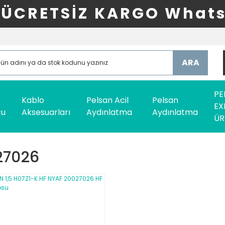
ÜCRETSİZ KARGO Whats
ARA
PE
Kablo
Pelsan Acil
Pelsan
EX
cu
Aksesuarları
Aydınlatma
Aydınlatma
ÜR
27026