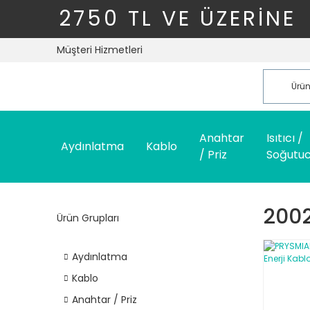
2750 TL VE ÜZERİNE
Müşteri Hizmetleri
Anahtar
Isıtıcı /
Aydınlatma
Kablo
/ Priz
Soğutu
200
Ürün Grupları
Aydınlatma
Kablo
Anahtar / Priz