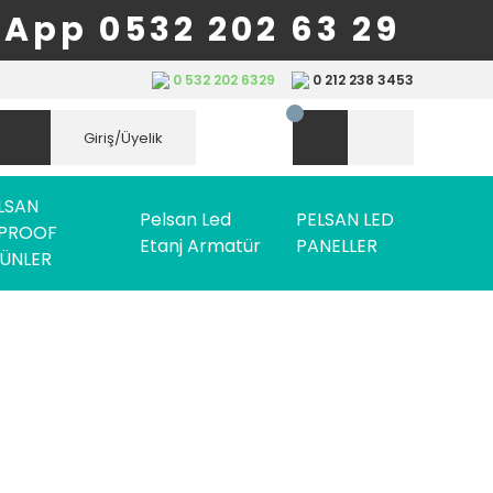
App 0532 202 63 29
0 532 202 6329
0 212 238 3453
Giriş/Üyelik
LSAN
Pelsan Led
PELSAN LED
PROOF
Etanj Armatür
PANELLER
ÜNLER