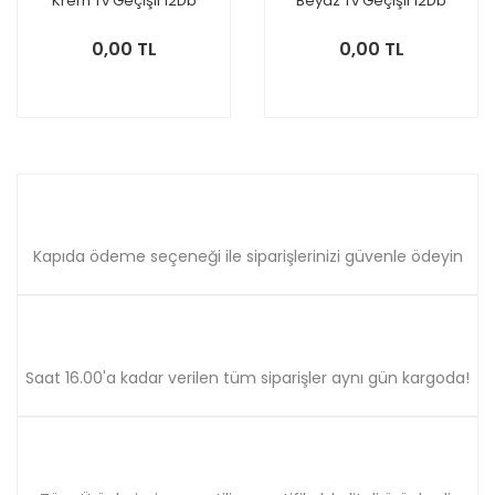
Krem Tv Geçişli 12Db
Beyaz Tv Geçişli 12Db
Mekanizma
Mekanizma
0,00 TL
0,00 TL
Kapıda ödeme seçeneği ile siparişlerinizi güvenle ödeyin
Saat 16.00'a kadar verilen tüm siparişler aynı gün kargoda!