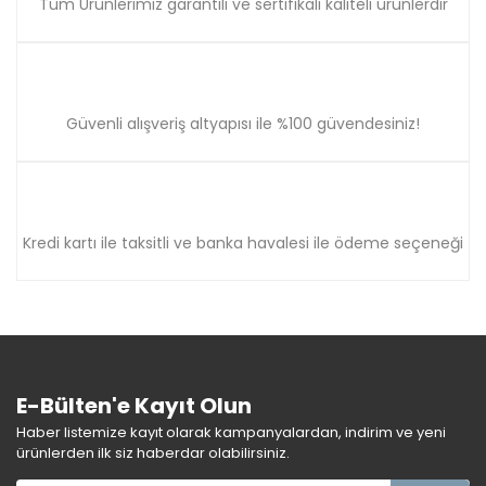
Tüm Ürünlerimiz garantili ve sertifikalı kaliteli ürünlerdir
Güvenli alışveriş altyapısı ile %100 güvendesiniz!
Kredi kartı ile taksitli ve banka havalesi ile ödeme seçeneği
E-Bülten'e Kayıt Olun
Haber listemize kayıt olarak kampanyalardan, indirim ve yeni
ürünlerden ilk siz haberdar olabilirsiniz.