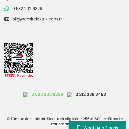
0 532 202 6329
bilgi@emirelektrik.com.tr
0 532 202 6329
0 212 238 3453
© Tüm hakları saklıdır. Kredi kartı bilgileriniz 256bit SSL sertifikası ile
korunmaktadır.
WhatsApp Siparis