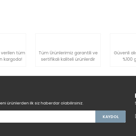
 verilen tüm
Tüm Ürünlerimiz garantili ve
Güvenli alı
ün kargoda!
sertifikalı kaliteli ürünlerdir
%100 g
i ürünlerden ilk siz haberdar olabilirsiniz.
KAYDOL