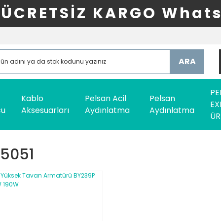
ÜCRETSİZ KARGO Whats
ARA
PE
Kablo
Pelsan Acil
Pelsan
EX
cu
Aksesuarları
Aydınlatma
Aydınlatma
ÜR
5051