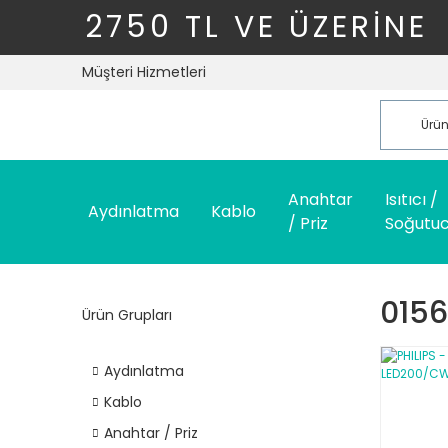
2750 TL VE ÜZERİNE
Müşteri Hizmetleri
Anahtar
Isıtıcı /
Aydınlatma
Kablo
/ Priz
Soğutu
0156
Ürün Grupları
Aydınlatma
Kablo
Anahtar / Priz