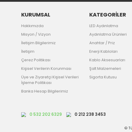
KURUMSAL
KATEGORİLER
Hakkımızda
LED Aydınlatma
Misyon / Vizyon
Aydınlatma Ürünleri
İletişim Bilgilerimiz
Anahtar / Priz
İletişim
Enerji Kabloları
Çerez Politikası
Kablo Aksesuarları
Kişisel Verilerin Korunması
Şalt Malzemeleri
Üye ve Ziyaretçi Kişisel Verileri
Sigorta Kutusu
İşleme Politikası
Banka Hesap Bilgilerimiz
0 532 202 6329
0 212 238 3453
© Tü