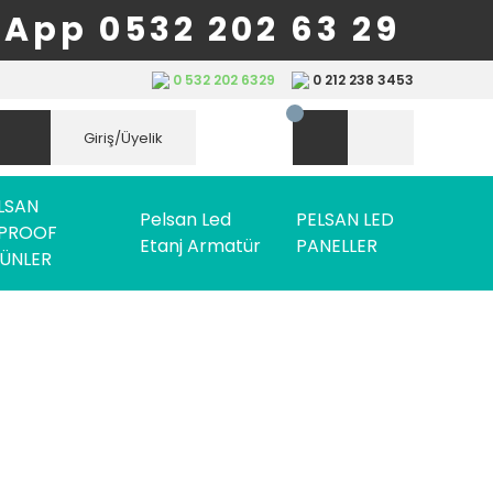
App 0532 202 63 29
0 532 202 6329
0 212 238 3453
Giriş/Üyelik
LSAN
Pelsan Led
PELSAN LED
PROOF
Etanj Armatür
PANELLER
ÜNLER