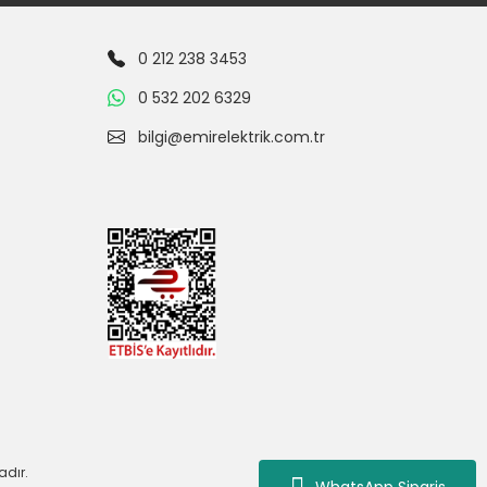
0 212 238 3453
0 532 202 6329
bilgi@emirelektrik.com.tr
adır.
WhatsApp Siparis